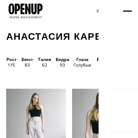
RU
ENG
/
АНАСТАСИЯ КАРЕЛИНА
Рост
Бюст
Талия
Бедра
Глаза
Волосы
Обувь
175
83
62
93
Голубые
Блонд
38