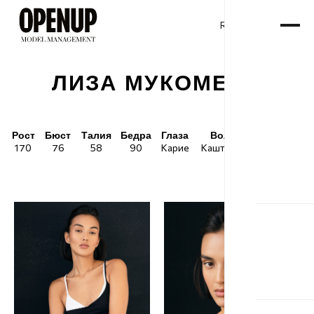
RU
ENG
/
ЛИЗА МУКОМЕЛЬ
Рост
Бюст
Талия
Бедра
Глаза
Волосы
Обувь
170
76
58
90
Карие
Каштановые
39