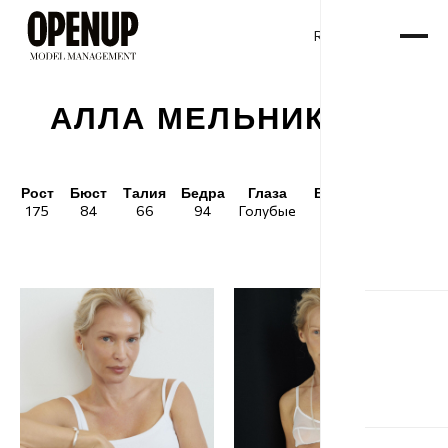
RU
ENG
/
АЛЛА МЕЛЬНИКОВА
Рост
Бюст
Талия
Бедра
Глаза
Волосы
Обувь
175
84
66
94
Голубые
Блонд
38