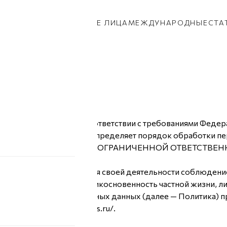
КИ
ПАРНИ
ПРИВОЗ
НОВЫЕ ЛИЦА
МЕЖДУНАРОДНЫЕ
СТА
х данных
данных составлена в соответствии с требованиями Федера
персональных данных) и определяет порядок обработки п
дпринимаемые ОБЩЕСТВО С ОГРАНИЧЕННОЙ ОТВЕТСТВЕ
 и условием осуществления своей деятельности соблюдени
сле защиты прав на неприкосновенность частной жизни, ли
нии обработки персональных данных (далее — Политика) 
йта https://openupmodels.ru/.
ке