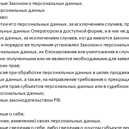
ные Законом о персональных данных.
персональных данных
аво:
ки его персональных данных, за исключением случаев, 
льных данных Оператором в доступной форме, и в них не
х данных, за исключением случаев, когда имеются законн
и порядок ее получения установлен Законом о персональ
ональных данных, их блокирования или уничтожения в слу
но полученными или не являются необходимыми для заявл
оих прав;
сия при обработке персональных данных в целях продвижен
ых данных, а также, на направление требования о прекра
ите прав субъектов персональных данных или в судебно
ерсональных данных;
нных законодательством РФ.
ные о себе;
нии, изменении) своих персональных данных.
ные сведения о себе, либо сведения о другом субъекте п