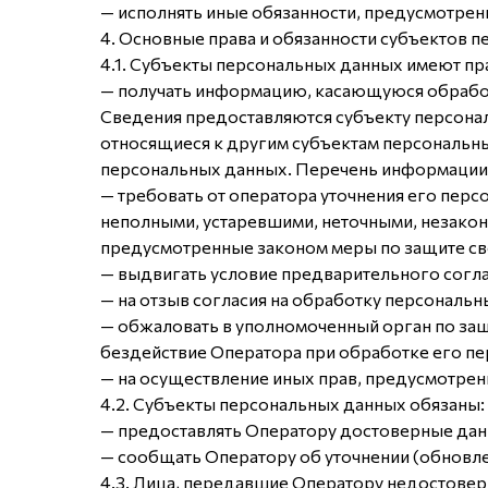
— исполнять иные обязанности, предусмотрен
4. Основные права и обязанности субъектов 
4.1. Субъекты персональных данных имеют пр
— получать информацию, касающуюся обработ
Сведения предоставляются субъекту персона
относящиеся к другим субъектам персональны
персональных данных. Перечень информации 
— требовать от оператора уточнения его перс
неполными, устаревшими, неточными, незакон
предусмотренные законом меры по защите св
— выдвигать условие предварительного согла
— на отзыв согласия на обработку персональн
— обжаловать в уполномоченный орган по защ
бездействие Оператора при обработке его п
— на осуществление иных прав, предусмотре
4.2. Субъекты персональных данных обязаны:
— предоставлять Оператору достоверные дан
— сообщать Оператору об уточнении (обновле
4.3. Лица, передавшие Оператору недостовер