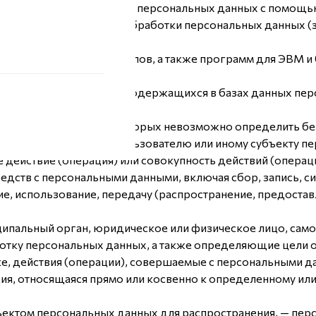
ьных данных — обработка персональных данных с помощь
еменное прекращение обработки персональных данных (з
ных).
 информационных материалов, а также программ для ЭВМ и
enupmodels.ru/.
данных — совокупность содержащихся в базах данных пе
ехнических средств.
ействия, в результате которых невозможно определить б
анных конкретному Пользователю или иному субъекту пе
 действие (операция) или совокупность действий (операц
редств с персональными данными, включая сбор, запись, с
ие, использование, передачу (распространение, предостав
.
иципальный орган, юридическое или физическое лицо, само
ку персональных данных, а также определяющие цели о
, действия (операции), совершаемые с персональными д
ия, относящаяся прямо или косвенно к определенному и
ъектом персональных данных для распространения, — пер