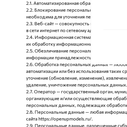
2.1. Автоматизированная обработка персонал
2.2. Блокирование персональных данных — вр
необходима для уточнения персональных дан
2.3. Веб-сайт — совокупность графических и
в сети интернет по сетевому адресу https://op
2.4. Информационная система персональных 
их обработку информационных технологий и т
2.5. Обезличивание персональных данных — д
информации принадлежность персональных д
2.6. Обработка персональных данных — любое
автоматизации или без использования таких с
уточнение (обновление, изменение), извлечен
удаление, уничтожение персональных данных
2.7. Оператор — государственный орган, мун
организующие и/или осуществляющие обработ
персональных данных, подлежащих обработке
2.8. Персональные данные — любая информац
сайта https://openupmodels.ru/.
2.9. Персональные данные, разрешенные суб