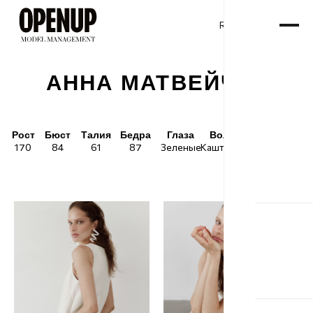
RU
ENG
/
АННА МАТВЕЙЧУК
Рост
Бюст
Талия
Бедра
Глаза
Волосы
Обувь
170
84
61
87
Зеленые
Каштановые
38