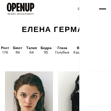
RU
ENG
/
ЕЛЕНА ГЕРМАН
Рост
Бюст
Талия
Бедра
Глаза
Волосы
Обувь
176
84
64
95
Голубые
Каштановые
39