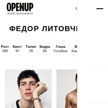
RU
ENG
/
ФЕДОР ЛИТОВЧЕНКО
Рост
Бюст
Талия
Бедра
Глаза
Волосы
Обувь
189
91
78
95
Голубые
Каштановые
45