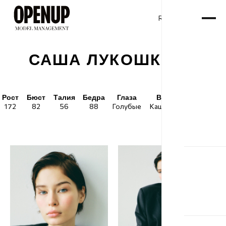
RU
ENG
/
САША ЛУКОШКОВА
Рост
Бюст
Талия
Бедра
Глаза
Волосы
Обувь
172
82
56
88
Голубые
Каштановые
38