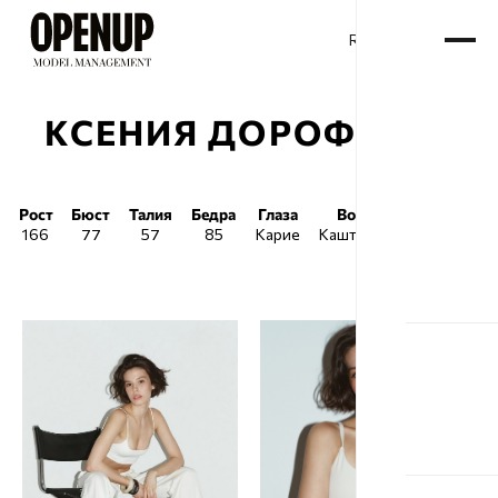
RU
ENG
/
КСЕНИЯ ДОРОФЕЕВА
Рост
Бюст
Талия
Бедра
Глаза
Волосы
Обувь
166
77
57
85
Карие
Каштановые
38