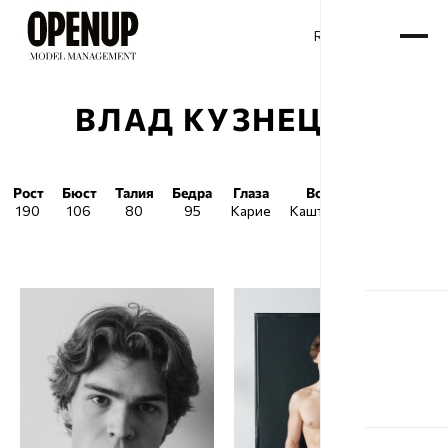
RU
ENG
/
ВЛАД КУЗНЕЦОВ
Рост
Бюст
Талия
Бедра
Глаза
Волосы
Обувь
190
106
80
95
Карие
Каштановые
45