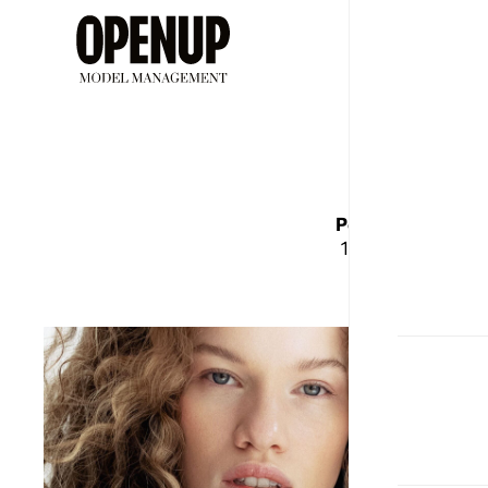
ДЕВУШ
Рост
Бюст
175
87