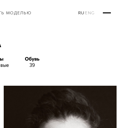
RU
ENG
ТЬ МОДЕЛЬЮ
/
А
сы
Обувь
овые
39