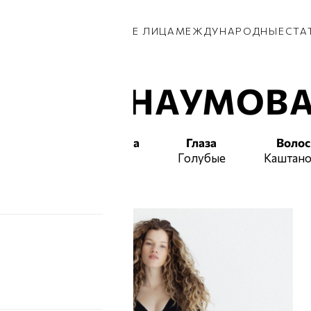
КИ
ПАРНИ
ПРИВОЗ
НОВЫЕ ЛИЦА
МЕЖДУНАРОДНЫЕ
СТА
АЛЕКС НАУМОВ
Талия
Бедра
Глаза
Воло
63
88
Голубые
Каштан