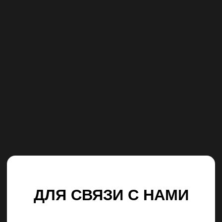
ДЕВУШКИ
ПАРНИ
ПРИВОЗ
НОВЫЕ ЛИЦА
МЕЖДУНАРОДНЫЕ ДЕВУШКИ
МЕЖДУНАРОДНЫЕ ПАРНИ
OPENUP МАГАЗИН
БРОНИРОВАТЬ МОДЕЛЬ
СТАТЬ МОДЕЛЬЮ
ПРОДАКШН
О НАС