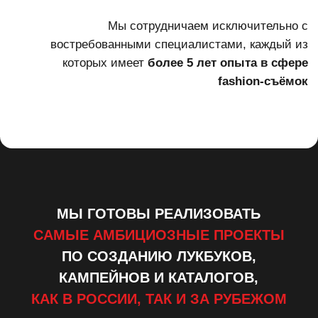
ПО СОЗДАНИЮ ЛУКБУКОВ,
КАМПЕЙНОВ И КАТАЛОГОВ,
КАК В РОССИИ, ТАК И ЗА РУБЕЖОМ
КАК МЫ РАБОТАЕМ
1
Обсуждаем
задачу и создаем
индивидуальное предложение
2
Подбираем
локации,
моделей и команду
3
Организуем
съемочный процесс
4
Выполняем
пост-продакшн и
предоставляем
готовый контент