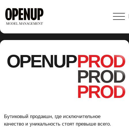
RU
ENG
OPENUP
PROD
PROD
PROD
Бутиковый продакшн, где исключительное
качество и уникальность стоят превыше всего.
Мы объединили в себе вершину
профессионалов российской FASHION-
индустрии
Связаться с нами