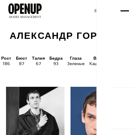
RU
ENG
/
АЛЕКСАНДР ГОРДЕЕВ
Рост
Бюст
Талия
Бедра
Глаза
Волосы
Обувь
186
87
67
93
Зеленые
Каштановые
42