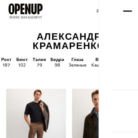
RU
ENG
/
АЛЕКСАНДР
КРАМАРЕНКО
Рост
Бюст
Талия
Бедра
Глаза
Волосы
Обувь
187
102
79
98
Зеленые
Каштановые
45