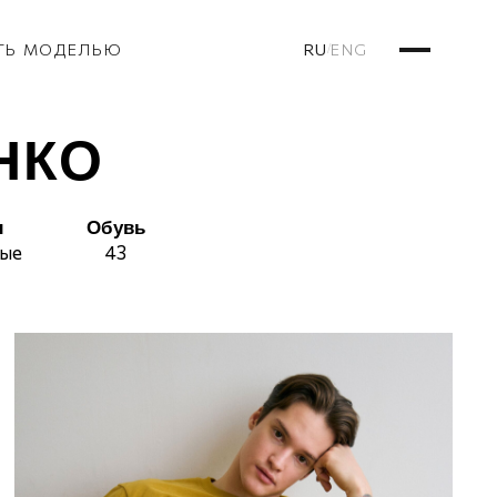
RU
ENG
ТЬ МОДЕЛЬЮ
/
НКО
ы
Обувь
вые
43