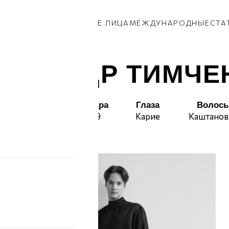
КИ
ПАРНИ
ПРИВОЗ
НОВЫЕ ЛИЦА
МЕЖДУНАРОДНЫЕ
СТА
ЕКСАНДР ТИМЧЕ
т
Талия
Бедра
Глаза
Волос
80
99
Карие
Каштано