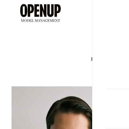
ДЕВУШ
АЛ
Рост
Бюс
185
100