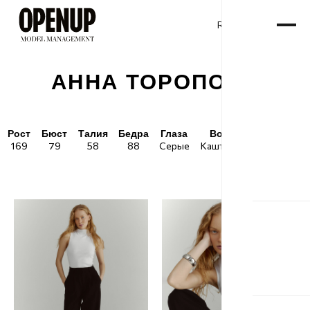
RU
ENG
/
АННА ТОРОПОВА
Рост
Бюст
Талия
Бедра
Глаза
Волосы
Обувь
169
79
58
88
Серые
Каштановые
37