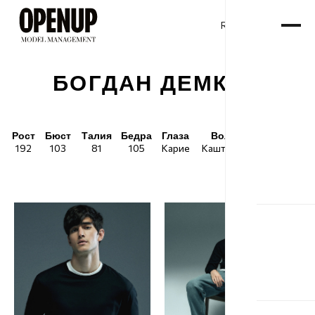
RU
ENG
/
БОГДАН ДЕМКИВ
Рост
Бюст
Талия
Бедра
Глаза
Волосы
Обувь
192
103
81
105
Карие
Каштановые
44