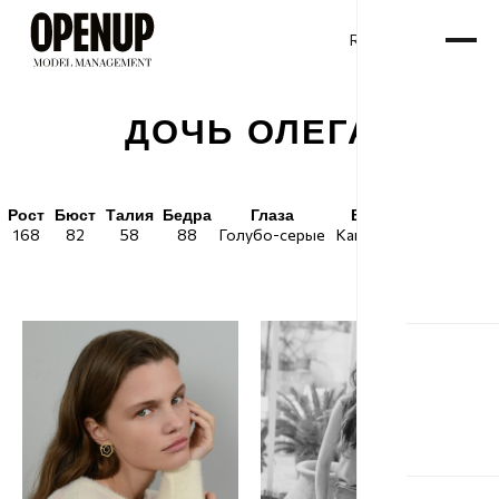
RU
ENG
/
ДОЧЬ ОЛЕГА
Рост
Бюст
Талия
Бедра
Глаза
Волосы
Обувь
168
82
58
88
Голубо-серые
Каштановые
38