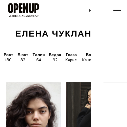
RU
ENG
/
ЕЛЕНА ЧУКЛАНОВА
Рост
Бюст
Талия
Бедра
Глаза
Волосы
Обувь
180
82
64
92
Карие
Каштановые
41