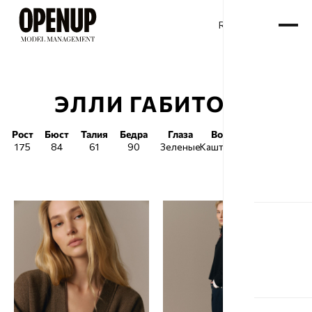
RU
ENG
/
ЭЛЛИ ГАБИТОВА
Рост
Бюст
Талия
Бедра
Глаза
Волосы
Обувь
175
84
61
90
Зеленые
Каштановые
39