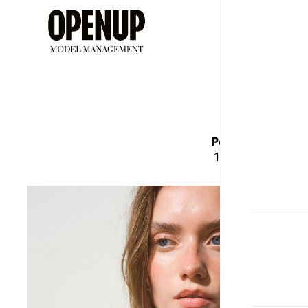
ДЕВУШ
Рост
Бюст
170
83