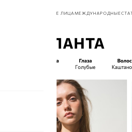
КИ
ПАРНИ
ПРИВОЗ
НОВЫЕ ЛИЦА
МЕЖДУНАРОДНЫЕ
СТА
ИОЛАНТА
Талия
Бедра
Глаза
Воло
56
86
Голубые
Каштан