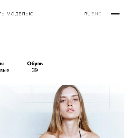
RU
ENG
ТЬ МОДЕЛЬЮ
/
сы
Обувь
овые
39