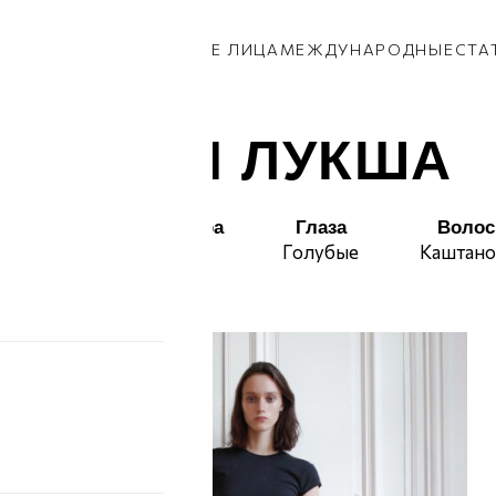
КИ
ПАРНИ
ПРИВОЗ
НОВЫЕ ЛИЦА
МЕЖДУНАРОДНЫЕ
СТА
ЮЛИЯ ЛУКША
Талия
Бедра
Глаза
Воло
61
89
Голубые
Каштан