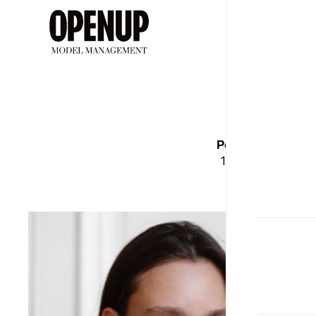
ДЕВУШ
Рост
Бюст
179
84