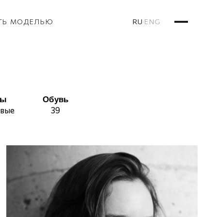
RU
ENG
ТЬ МОДЕЛЬЮ
/
сы
Обувь
овые
39