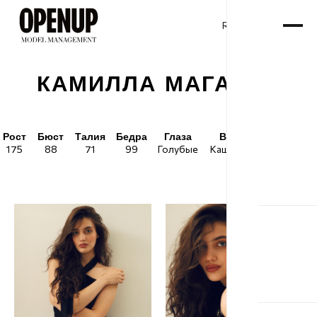
RU
ENG
/
КАМИЛЛА МАГАЕВА
Рост
Бюст
Талия
Бедра
Глаза
Волосы
Обувь
175
88
71
99
Голубые
Каштановые
38