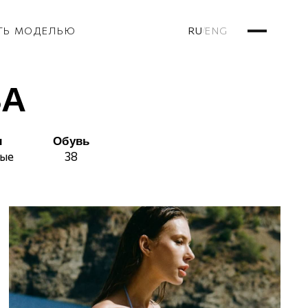
RU
ENG
ТЬ МОДЕЛЬЮ
/
ВА
ы
Обувь
вые
38