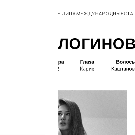
КИ
ПАРНИ
ПРИВОЗ
НОВЫЕ ЛИЦА
МЕЖДУНАРОДНЫЕ
СТА
АРИНА ЛОГИНО
т
Талия
Бедра
Глаза
Волос
61
92
Карие
Каштано