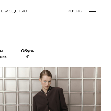
RU
ENG
ТЬ МОДЕЛЬЮ
/
сы
Обувь
вые
41