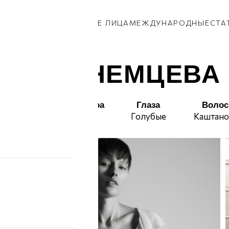
КИ
ПАРНИ
ПРИВОЗ
НОВЫЕ ЛИЦА
МЕЖДУНАРОДНЫЕ
СТА
КАТЯ НЕМЦЕВА
Талия
Бедра
Глаза
Воло
60
90
Голубые
Каштано