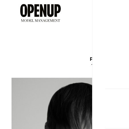
ДЕВУШ
Рост
Бюст
179
79