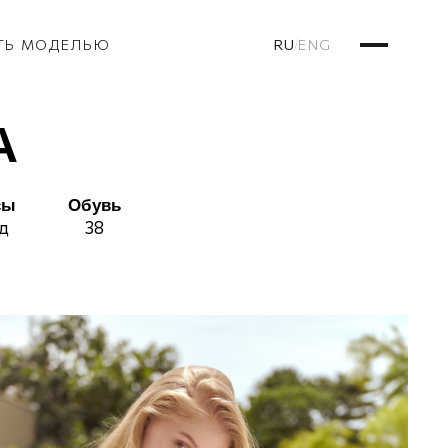
RU
ENG
ТЬ МОДЕЛЬЮ
/
А
сы
Обувь
д
38