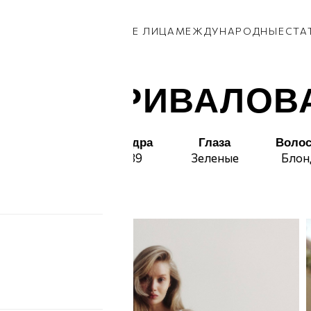
КИ
ПАРНИ
ПРИВОЗ
НОВЫЕ ЛИЦА
МЕЖДУНАРОДНЫЕ
СТА
КАТЯ ПРИВАЛОВ
st
Талия
Бедра
Глаза
Воло
3
60
89
Зеленые
Блон