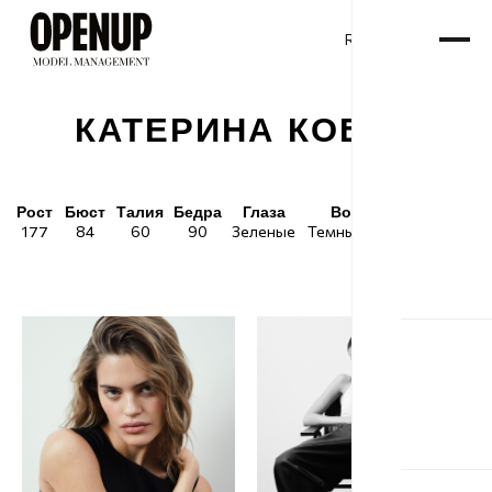
RU
ENG
/
КАТЕРИНА КОБАН
Рост
Бюст
Талия
Бедра
Глаза
Волосы
Обувь
177
84
60
90
Зеленые
Темный блонд
39