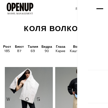
RU
ENG
/
КОЛЯ ВОЛКОВ
Рост
Бюст
Талия
Бедра
Глаза
Волосы
Обувь
185
87
69
90
Карие
Каштановые
43