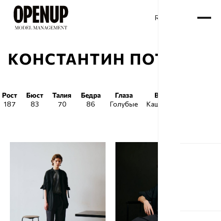
RU
ENG
/
КОНСТАНТИН ПОТАПОВ
Рост
Бюст
Талия
Бедра
Глаза
Волосы
Обувь
187
83
70
86
Голубые
Каштановые
45