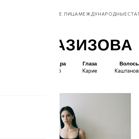
КИ
ПАРНИ
ПРИВОЗ
НОВЫЕ ЛИЦА
МЕЖДУНАРОДНЫЕ
СТА
ЛИЯ ГАЗИЗОВА
т
Талия
Бедра
Глаза
Волос
61
85
Карие
Каштано