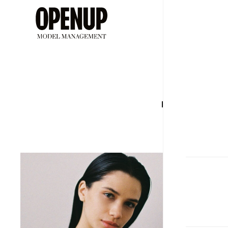
ДЕВУШ
Рост
Бюс
175
84