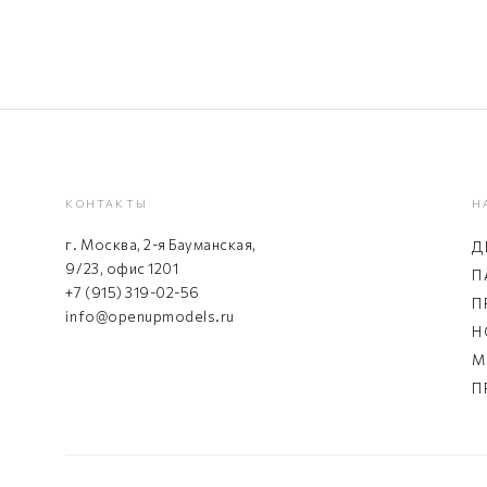
КОНТАКТЫ
Н
г. Москва, 2-я Бауманская,
Д
9/23, офис 1201
П
+7 (915) 319-02-56
П
info@openupmodels.ru
Н
М
П