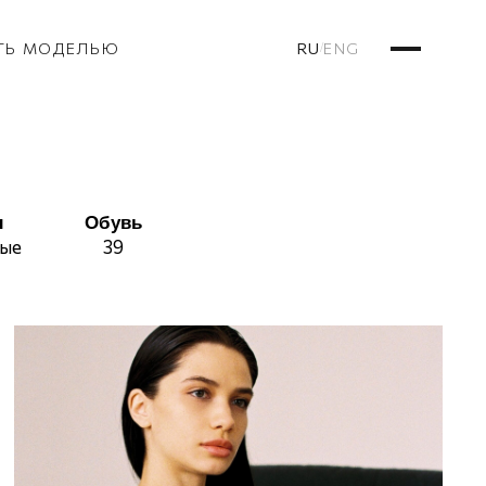
RU
ENG
ТЬ МОДЕЛЬЮ
/
ы
Обувь
вые
39