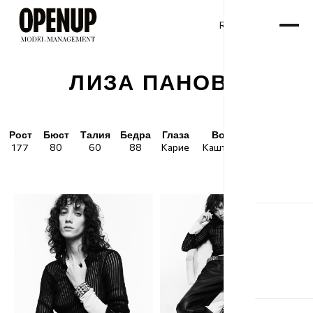
RU
ENG
/
ЛИЗА ПАНОВА
Рост
Бюст
Талия
Бедра
Глаза
Волосы
Обувь
177
80
60
88
Карие
Каштановые
38