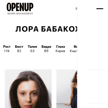
RU
ENG
/
ЛОРА БАБАКОХЯН
Рост
Бюст
Талия
Бедра
Глаза
Волосы
Обувь
174
82
63
89
Карие
Каштановые
39