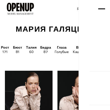
RU
ENG
/
МАРИЯ ГАЛЯЦКАЯ
Рост
Бюст
Талия
Бедра
Глаза
Волосы
Обувь
171
81
60
87
Голубые
Каштановые
38