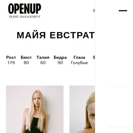
RU
ENG
/
МАЙЯ ЕВСТРАТОВА
Рост
Бюст
Талия
Бедра
Глаза
Волосы
Обувь
179
80
60
90
Голубые
Блонд
39