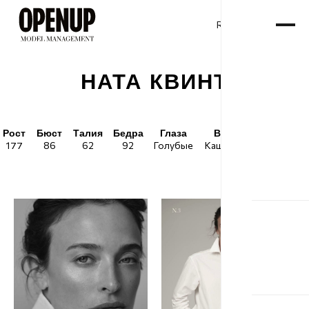
RU
ENG
/
НАТА КВИНТ
Рост
Бюст
Талия
Бедра
Глаза
Волосы
Обувь
177
86
62
92
Голубые
Каштановые
40