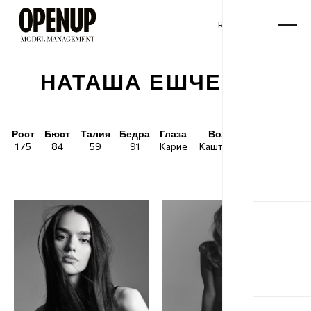
RU
ENG
/
НАТАША ЕШЧЕНКО
Рост
Бюст
Талия
Бедра
Глаза
Волосы
Обувь
175
84
59
91
Карие
Каштановые
39