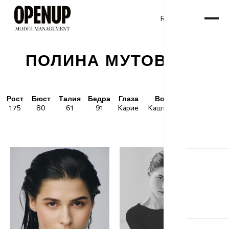
RU
ENG
/
ПОЛИНА МУТОВИНА
Рост
Бюст
Талия
Бедра
Глаза
Волосы
Обувь
175
80
61
91
Карие
Каштановые
39