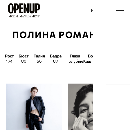
RU
ENG
/
ПОЛИНА РОМАНОВА
Рост
Бюст
Талия
Бедра
Глаза
Волосы
Обувь
174
80
56
87
Голубые
Каштановые
38