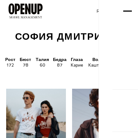
RU
ENG
/
СОФИЯ ДМИТРИЕВА
Рост
Бюст
Талия
Бедра
Глаза
Волосы
Обувь
172
78
60
87
Карие
Каштановые
38