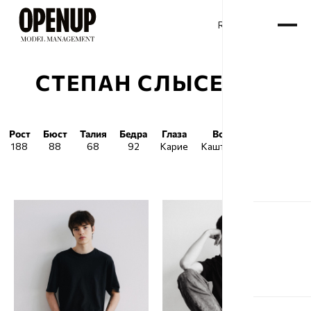
RU
ENG
/
СТЕПАН СЛЫСЕНКО
Рост
Бюст
Талия
Бедра
Глаза
Волосы
Обувь
188
88
68
92
Карие
Каштановые
45