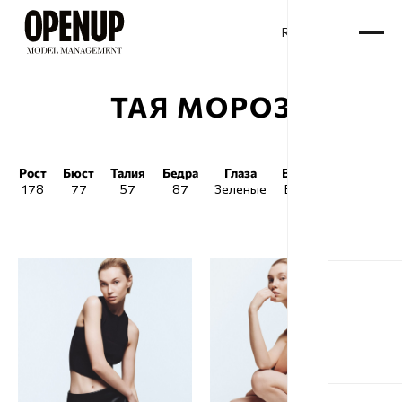
RU
ENG
/
ТАЯ МОРОЗ
Рост
Бюст
Талия
Бедра
Глаза
Волосы
Обувь
178
77
57
87
Зеленые
Блонд
40