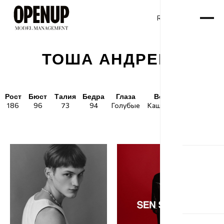
RU
ENG
/
ТОША АНДРЕЕВ
Рост
Бюст
Талия
Бедра
Глаза
Волосы
Обувь
186
96
73
94
Голубые
Каштановые
43