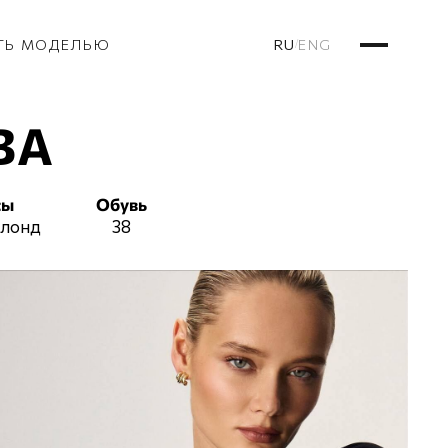
RU
ENG
ТЬ МОДЕЛЬЮ
/
ВА
сы
Обувь
блонд
38