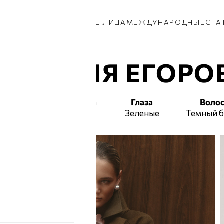
КИ
ПАРНИ
ПРИВОЗ
НОВЫЕ ЛИЦА
МЕЖДУНАРОДНЫЕ
СТА
ИКТОРИЯ ЕГОРО
Талия
Бедра
Глаза
Воло
63
92
Зеленые
Темный 