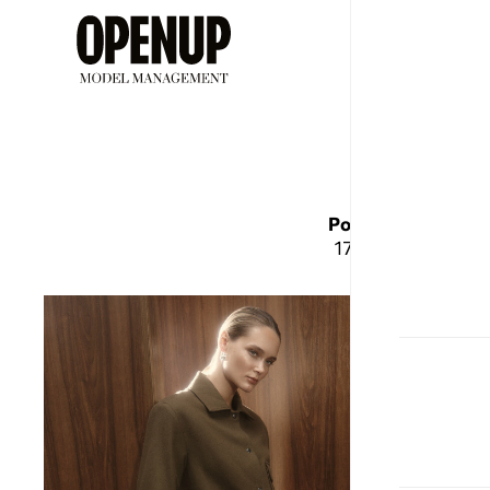
ДЕВУШ
В
Рост
Бюст
173
84