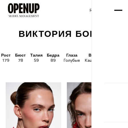
RU
ENG
/
ВИКТОРИЯ БОЕВА
Рост
Бюст
Талия
Бедра
Глаза
Волосы
Обувь
179
78
59
89
Голубые
Каштановые
40