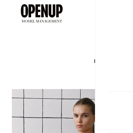
ДЕВУШ
Рост
Бюс
175
78