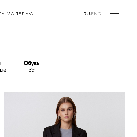
RU
ENG
ТЬ МОДЕЛЬЮ
/
ы
Обувь
вые
39