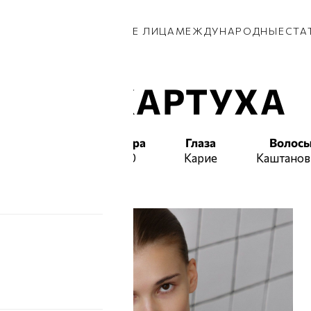
КИ
ПАРНИ
ПРИВОЗ
НОВЫЕ ЛИЦА
МЕЖДУНАРОДНЫЕ
СТА
ЯНА КАРТУХА
т
Талия
Бедра
Глаза
Волос
62
90
Карие
Каштано