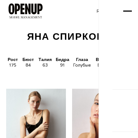
RU
ENG
/
ЯНА СПИРКОВА
Рост
Бюст
Талия
Бедра
Глаза
Волосы
Обувь
175
84
63
91
Голубые
Блонд
38