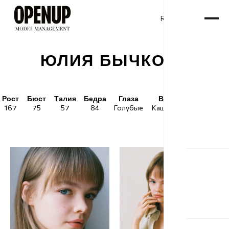
RU
ENG
/
ЮЛИЯ БЫЧКОВА
Рост
Бюст
Талия
Бедра
Глаза
Волосы
Обувь
167
75
57
84
Голубые
Каштановые
38