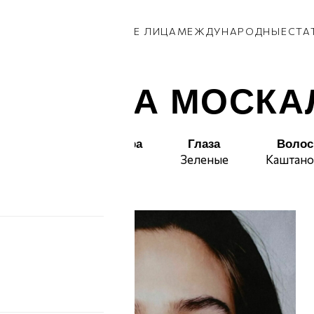
КИ
ПАРНИ
ПРИВОЗ
НОВЫЕ ЛИЦА
МЕЖДУНАРОДНЫЕ
СТА
КСАНДРА МОСКА
Талия
Бедра
Глаза
Воло
64
91
Зеленые
Каштан