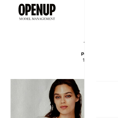
ДЕВУШ
АЛЕ
Рост
Бюст
165
93