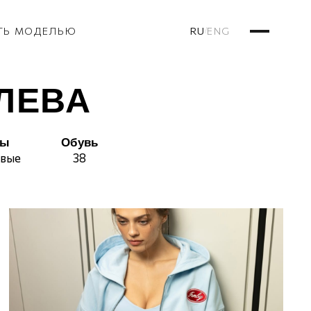
RU
ENG
ТЬ МОДЕЛЬЮ
/
ЛЕВА
сы
Обувь
овые
38