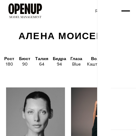
RU
ENG
/
АЛЕНА МОИСЕЕВА
Рост
Бюст
Талия
Бедра
Глаза
Волосы
Обувь
180
90
64
94
Blue
Каштановые
41