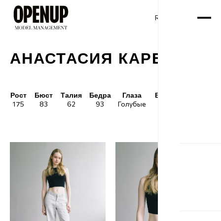
RU
ENG
/
АНАСТАСИЯ КАРЕЛИНА
Рост
Бюст
Талия
Бедра
Глаза
Волосы
Обувь
175
83
62
93
Голубые
Блонд
38